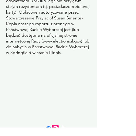
obywatelem USA lub legalnie przyjętym
stałym rezydentem (tj. posiadaczem zielonej
karty). Opłacone i autoryzowane przez
Stowarzyszenie Przyjaciół Susan Smentek.
Kopia naszego raportu złożonego w
Państwowej Radzie Wyborczej jest (lub
będzie) dostępna na oficjalnej stronie
internetowej Rady (
www.elections.il.gov
) lub
do nabycia w Państwowej Radzie Wyborczej
w Springfield w stanie Illinois.
Przyjaciele Susan Smentek