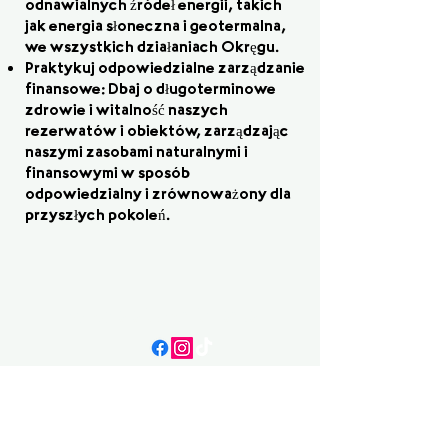
odnawialnych źródeł energii, takich
jak energia słoneczna i geotermalna,
we wszystkich działaniach Okręgu.
Praktykuj odpowiedzialne zarządzanie
finansowe: Dbaj o długoterminowe
zdrowie i witalność naszych
rezerwatów i obiektów, zarządzając
naszymi zasobami naturalnymi i
finansowymi w sposób
odpowiedzialny i zrównoważony dla
przyszłych pokoleń.
Przyjaciele Susan Smentek
Demokrata z zarządu DuPage
County Forest Preserve
E-mail: